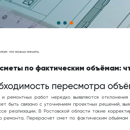
мам: что можно менять
сметы по фактическим объёмам: ч
обходимость пересмотра объё
 и ремонтных работ нередко выявляются отклонения 
ожет быть связано с уточнением проектных решений, вы
ссе реализации. В Ростовской области такие коррект
го ремонта. Перерасчёт смет по фактическим объёмам 