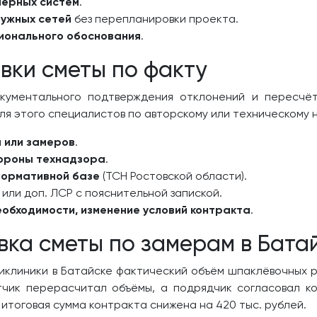
нерных систем
.
ужных сетей
без перепланировки проекта.
ионального обоснования
.
вки сметы по факту
кументального подтверждения отклонений и пересчёт
ля этого специалистов по авторскому или техническому 
 или замеров
.
тороны технадзора
.
нормативной базе
(ТСН Ростовской области).
или доп. ЛСР с пояснительной запиской.
необходимости, изменение условий контракта
.
вка сметы по замерам в Бата
иклиники в Батайске фактический объём шпаклёвочных ра
етчик перерасчитал объёмы, а подрядчик согласовал ко
 итоговая сумма контракта снижена на 420 тыс. рублей.